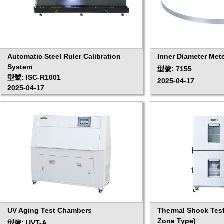
Automatic Steel Ruler Calibration
Inner Diameter Met
System
型號: 7155
型號: ISC-R1001
2025-04-17
2025-04-17
UV Aging Test Chambers
Thermal Shock Tes
Zone Type)
型號: UVT-A